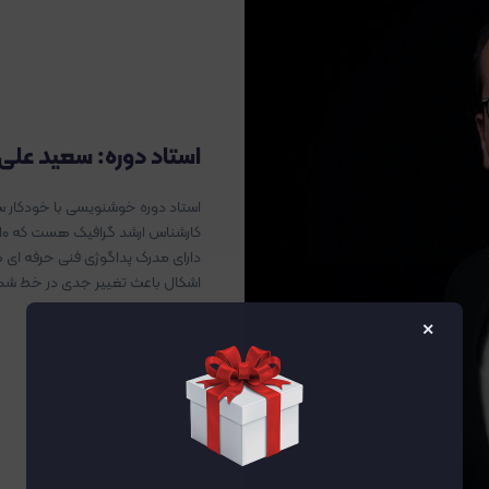
استاد دوره: سعید علی 
استاد دوره خوشنویسی با خودکار س
دارای مدرک پداگوژی فنی حرفه ای
اشکال باعث تغییر جدی در خط شم
×